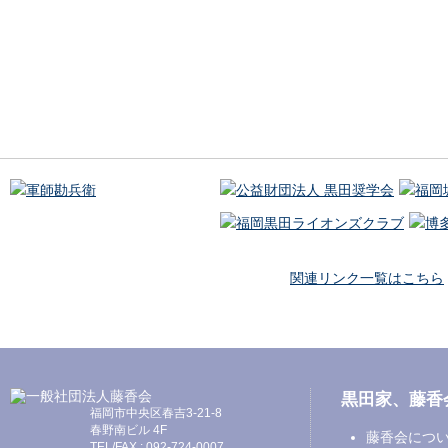
関連リンク一覧はこちら
黒田家、藤香
福岡市中央区春吉3-21-8
春野南ビル 4F
藤香会につ
TEL/FAX : 092-724-0007