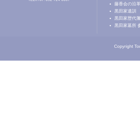
藤香会の沿
黒田家遺訓
黒田家歴代
黒田家墓所 
Copyright Tou