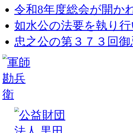
令和8年度総会が開か
如水公の法要を執り行
忠之公の第３７３回御