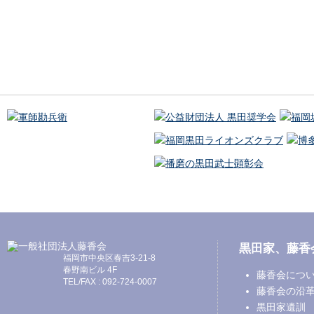
黒田家、藤香
福岡市中央区春吉3-21-8
春野南ビル 4F
藤香会につ
TEL/FAX : 092-724-0007
藤香会の沿
黒田家遺訓