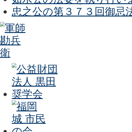
忠之公の第３７３回御忌