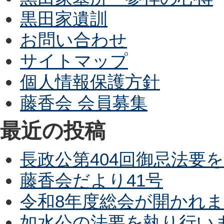
黒田家遺訓
お問い合わせ
サイトマップ
個人情報保護方針
藤香会 会員募集
最近の投稿
長政公第404回御忌法要
藤香会だより41号
令和8年度総会が開かれ
如水公の法要を執り行い