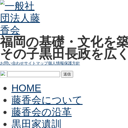
福岡の基礎・文化を
その子黒田長政を広
お問い合わせ
サイトマップ
個人情報保護方針
HOME
藤香会について
藤香会の沿革
黒田家遺訓