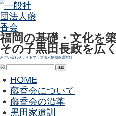
福岡の基礎・文化を
その子黒田長政を広
お問い合わせ
サイトマップ
個人情報保護方針
HOME
藤香会について
藤香会の沿革
黒田家遺訓