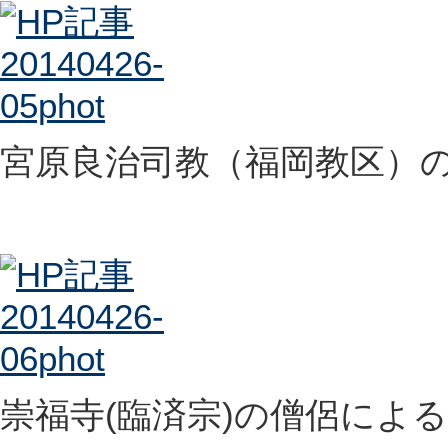
宮原良治司教（福岡教区）
崇福寺(臨済宗)の僧侶による