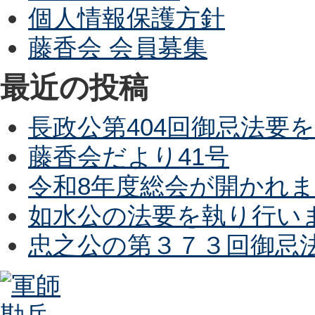
個人情報保護方針
藤香会 会員募集
最近の投稿
長政公第404回御忌法要
藤香会だより41号
令和8年度総会が開かれ
如水公の法要を執り行い
忠之公の第３７３回御忌