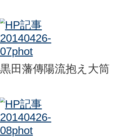
黒田藩傳陽流抱え大筒