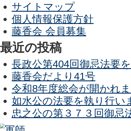
サイトマップ
個人情報保護方針
藤香会 会員募集
最近の投稿
長政公第404回御忌法要
藤香会だより41号
令和8年度総会が開かれ
如水公の法要を執り行い
忠之公の第３７３回御忌