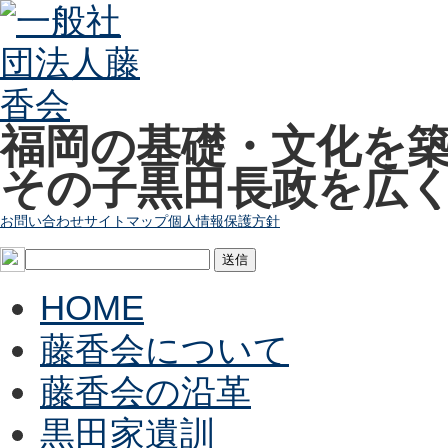
福岡の基礎・文化を
その子黒田長政を広
お問い合わせ
サイトマップ
個人情報保護方針
HOME
藤香会について
藤香会の沿革
黒田家遺訓