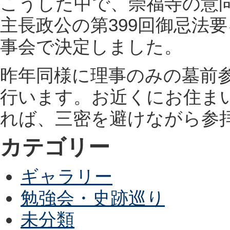
こうした中で、崇福寺の意向
主長政公の第399回御忌法
事会で決定しました。
昨年同様に理事のみの墓前参
行います。お近くにお住ま
れば、三密を避けながら参
カテゴリー
ギャラリー
勉強会・史跡巡り
未分類