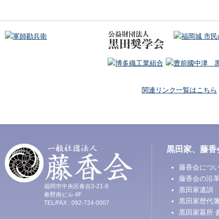
関連リンク一覧はこちら
黒田家、藤香
藤香会につ
藤香会の沿
福岡市中央区春吉3-21-8
黒田家遺訓
春野南ビル 4F
黒田家歴代
TEL/FAX : 092-724-0007
黒田家墓所 