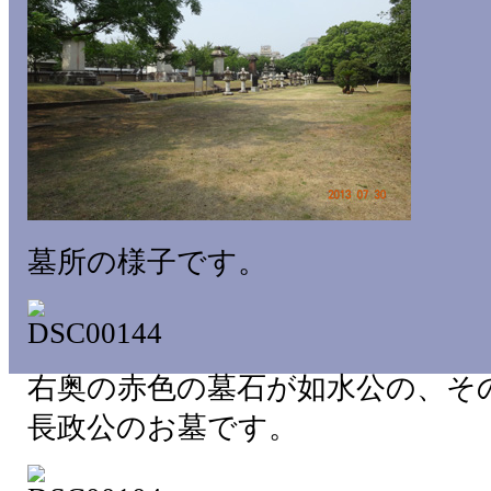
墓所の様子です。
右奥の赤色の墓石が如水公の、そ
長政公のお墓です。