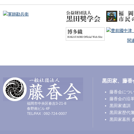
関
黒田家、藤香
藤香会につ
藤香会の沿
福岡市中央区春吉3-21-8
黒田家遺訓
春野南ビル 4F
黒田家歴代
TEL/FAX : 092-724-0007
黒田家墓所 