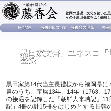
福岡の基礎・文化を築いた黒
その子黒田長政を広く顕彰し
黒田家文書、ユネスコ「
登録
黒田家第14代当主長禮様から福岡県に
書のうち、宝暦13年、14年（1763、1
の接遇を記録した「朝鮮人来聘記」11
記」4冊の計15冊をはじめとする日韓