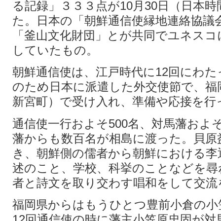
る記録」３３３点が10月30日（日本時
た。日本の「朝鮮通信使縁地連絡協議
「釜山文化財団」とが共同でユネスコ
していたもの。
朝鮮通信使は、江戸時代に12回にわた
のため日本に派遣した外交使節で、福
新宮町）で受け入れ、準備や応接を行
通信使一行およそ500名、対馬藩およそ
藩からも数百名が相島に渡った。貝原
き、朝鮮側の儒者から朝鮮における李
述のこと、学校、科挙のことなどを尋
者と詩文を取り交わす唱和をして交流
福岡県からはもうひとつ豊前小倉の小
12回通信使の時に藩主小笠原忠固が対