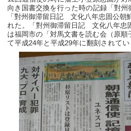
向き国書交換を行った時の記録「對州
「對州御滞留日記 文化八年忠固公朝
れた。「對州御滞留日記 文化八年忠
は福岡市の「対馬文書を読む会（原順
て平成24年と平成29年に翻刻されて